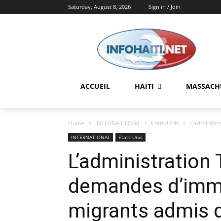
Saturday, August 8, 2026
Sign in / Join
ACCUEIL
HAITI
MASSACH
Home
INTERNATIONAL
Etats-Unis
L’administr
INTERNATIONAL
Etats-Unis
L’administration
demandes d’immi
migrants admis d