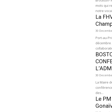
Brockton- 
mots qui r
notre vocab
La FHV
Champi
30 Decembe
Port-au-Pr
décembre 2
collaborati
BOSTO
CONFE
L’ADM
30 Decembe
La Maire d
conférence
des...
Le PM 
Gonaïv