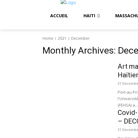
ACCUEIL
HAITI
MASSACH
Home
2021
December
Monthly Archives: Dec
Art ma
Haïti
31 Decembe
Port-au-Pr
l'Universit
(FEHSA) a...
Covid
– DEC
31 Decembe