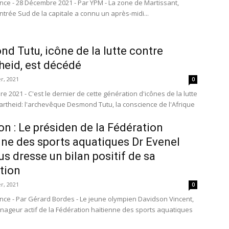
ince - 28 Décembre 2021 - Par YPM - La zone de Martissant,
entrée Sud de la capitale a connu un après-midi...
d Tutu, icône de la lutte contre
theid, est décédé
r, 2021
0
 2021 - C'est le dernier de cette génération d'icônes de la lutte
partheid: l'archevêque Desmond Tutu, la conscience de l'Afrique
on : Le présiden de la Fédération
nne des sports aquatiques Dr Evenel
us dresse un bilan positif de sa
tion
r, 2021
0
ince - Par Gérard Bordes - Le jeune olympien Davidson Vincent,
r nageur actif de la Fédération haïtienne des sports aquatiques