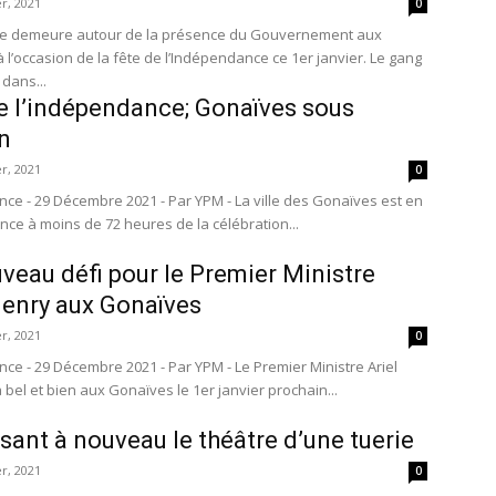
r, 2021
0
ude demeure autour de la présence du Gouvernement aux
’occasion de la fête de l’Indépendance ce 1er janvier. Le gang
dans...
e l’indépendance; Gonaïves sous
n
r, 2021
0
ince - 29 Décembre 2021 - Par YPM - La ville des Gonaïves est en
nce à moins de 72 heures de la célébration...
veau défi pour le Premier Ministre
Henry aux Gonaïves
r, 2021
0
nce - 29 Décembre 2021 - Par YPM - Le Premier Ministre Ariel
bel et bien aux Gonaïves le 1er janvier prochain...
sant à nouveau le théâtre d’une tuerie
r, 2021
0