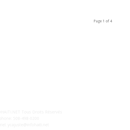
Page 1 of 4
UR NOUS CONCTACTER
S
HAITI.NET Tous Droits Réservés
phone: 508-498-0200
riel: ycajuste@infohaiti.net