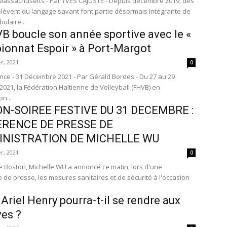
Massachusetts - Par YVES CAJUSTE - Depuis décembre 2019, des
elèvent du langage savant font partie désormais intégrante de
ulaire...
B boucle son année sportive avec le «
onnat Espoir » à Port-Margot
r, 2021
0
ince - 31 Décembre 2021 - Par Gérald Bordes - Du 27 au 29
021, la Fédération Haïtienne de Volleyball (FHVB) en
on...
N-SOIREE FESTIVE DU 31 DECEMBRE :
RENCE DE PRESSE DE
INISTRATION DE MICHELLE WU
r, 2021
0
e Boston, Michelle WU a annoncé ce matin, lors d'une
 de presse, les mesures sanitaires et de sécurité à l'occasion
Ariel Henry pourra-t-il se rendre aux
es ?