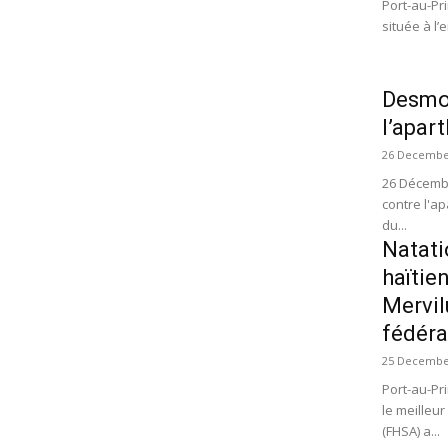
Port-au-Pr
située à l’
Desmon
l’apar
26 Decembe
26 Décembre
contre l'a
du...
Natati
haïtie
Mervil
fédéra
25 Decembe
Port-au-Pr
le meilleu
(FHSA) a...