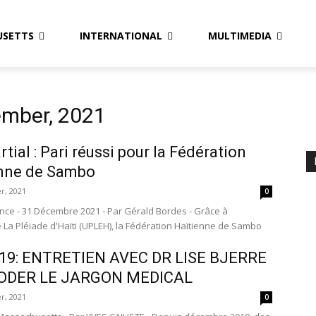
USETTS
INTERNATIONAL
MULTIMEDIA
ember, 2021
rtial : Pari réussi pour la Fédération
enne de Sambo
r, 2021
0
ince - 31 Décembre 2021 - Par Gérald Bordes - Grâce à
é La Pléiade d'Haïti (UPLEH), la Fédération Haïtienne de Sambo
-19: ENTRETIEN AVEC DR LISE BJERRE
ODER LE JARGON MEDICAL
r, 2021
0