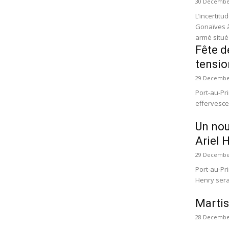
30 Decembe
L’incertit
Gonaïves à l
armé situé 
Fête d
tensio
29 Decembe
Port-au-Pr
effervesce
Un nou
Ariel 
29 Decembe
Port-au-Pri
Henry sera 
Martis
28 Decembe