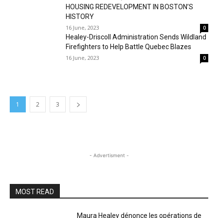
HOUSING REDEVELOPMENT IN BOSTON’S
HISTORY
16 June, 2023
0
Healey-Driscoll Administration Sends Wildland
Firefighters to Help Battle Quebec Blazes
16 June, 2023
0
1
2
3
- Advertisment -
MOST READ
Maura Healey dénonce les opérations de