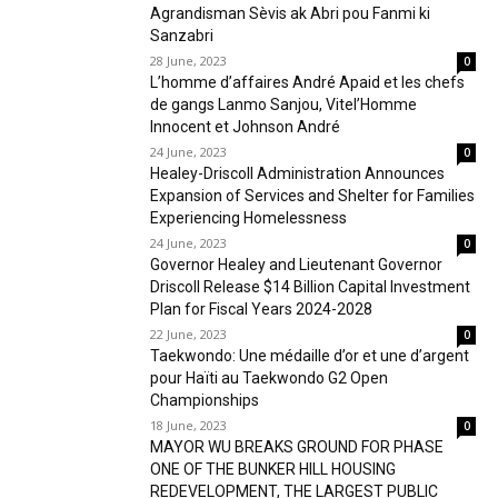
Agrandisman Sèvis ak Abri pou Fanmi ki
Sanzabri
28 June, 2023
0
L’homme d’affaires André Apaid et les chefs
de gangs Lanmo Sanjou, Vitel’Homme
Innocent et Johnson André
24 June, 2023
0
Healey-Driscoll Administration Announces
Expansion of Services and Shelter for Families
Experiencing Homelessness
24 June, 2023
0
Governor Healey and Lieutenant Governor
Driscoll Release $14 Billion Capital Investment
Plan for Fiscal Years 2024-2028
22 June, 2023
0
Taekwondo: Une médaille d’or et une d’argent
pour Haïti au Taekwondo G2 Open
Championships
18 June, 2023
0
MAYOR WU BREAKS GROUND FOR PHASE
ONE OF THE BUNKER HILL HOUSING
REDEVELOPMENT, THE LARGEST PUBLIC