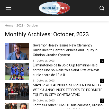
Home
2023
October
Monthly Archives: October, 2023
Governor Healey Issues New Clemency
Guidelines to Center Fairness and Equity in
Criminal Justice System
31 October, 2023
0
Éliminatoires de la Gold Cup féminine Haïti
corrige une nouvelle fois Saint Kitts et Nevis
sur le score de 13 à 0
31 October, 2023
0
MAYOR WU LAUNCHES SUPPLIER DIVERSITY
WEEK & ANNOUNCES EFFORTS TO PROMOTE
EQUITY IN CITY CONTRACTING
30 October, 2023
0
Football-France : OM-OL: bus caillassé, Grosso