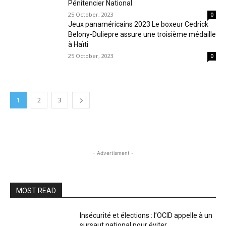
Pénitencier National
25 October, 2023
0
Jeux panaméricains 2023 Le boxeur Cedrick
Belony-Duliepre assure une troisième médaille
à Haïti
25 October, 2023
0
1
2
3
- Advertisment -
MOST READ
Insécurité et élections : l’OCID appelle à un
sursaut national pour éviter