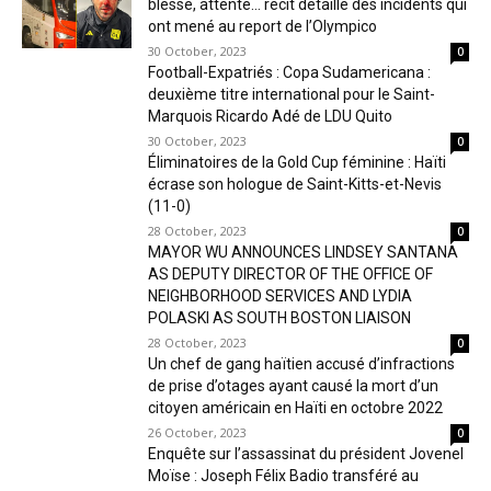
blessé, attente… récit détaillé des incidents qui
ont mené au report de l’Olympico
30 October, 2023
0
Football-Expatriés : Copa Sudamericana :
deuxième titre international pour le Saint-
Marquois Ricardo Adé de LDU Quito
30 October, 2023
0
Éliminatoires de la Gold Cup féminine : Haïti
écrase son hologue de Saint-Kitts-et-Nevis
(11-0)
28 October, 2023
0
MAYOR WU ANNOUNCES LINDSEY SANTANA
AS DEPUTY DIRECTOR OF THE OFFICE OF
NEIGHBORHOOD SERVICES AND LYDIA
POLASKI AS SOUTH BOSTON LIAISON
28 October, 2023
0
Un chef de gang haïtien accusé d’infractions
de prise d’otages ayant causé la mort d’un
citoyen américain en Haïti en octobre 2022
26 October, 2023
0
Enquête sur l’assassinat du président Jovenel
Moïse : Joseph Félix Badio transféré au