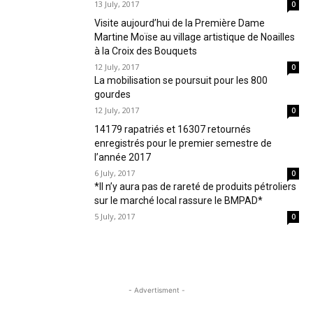
13 July, 2017
0
Visite aujourd’hui de la Première Dame
Martine Moïse au village artistique de Noailles
à la Croix des Bouquets
12 July, 2017
0
La mobilisation se poursuit pour les 800
gourdes
12 July, 2017
0
14179 rapatriés et 16307 retournés
enregistrés pour le premier semestre de
l’année 2017
6 July, 2017
0
*Il n’y aura pas de rareté de produits pétroliers
sur le marché local rassure le BMPAD*
5 July, 2017
0
- Advertisment -