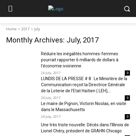
Home
2017
July
Monthly Archives: July, 2017
Réduire les inégalités hommes-femmes
pourrait rapporter 6 milliards de dollars à
l’économie ivoirienne
26 July, 2017
0
LUNDIS DE LA PRESSE # 8 : Le Ministère de la
Communication reçoit la Directrice Générale
de la Loterie de l’Etat Haïtien ( LEH),...
24 July, 2017
0
Le maire de Pignon, Victorin Nicolas, en visite
dans le Massachusetts
24 July, 2017
0
Une très triste nouvelle: Décès dans l’Illinois de
Lionel Chéry, président de GRAHN-Chicago