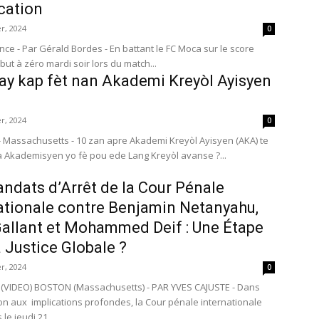
ication
r, 2024
0
nce - Par Gérald Bordes - En battant le FC Moca sur le score
but à zéro mardi soir lors du match...
vay kap fèt nan Akademi Kreyòl Ayisyen
r, 2024
0
sa Akademisyen yo fè pou ede Lang Kreyòl avanse ?...
ndats d’Arrêt de la Cour Pénale
ationale contre Benjamin Netanyahu,
allant et Mohammed Deif : Une Étape
a Justice Globale ?
r, 2024
0
(VIDEO) BOSTON (Massachusetts) - PAR YVES CAJUSTE - Dans
on aux implications profondes, la Cour pénale internationale
 le jeudi 21...