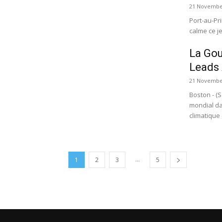
21 Novembe
Port-au-Pri
calme ce je
La Gou
Leads
21 Novembe
Boston - (
mondial da
climatique (
...
1
2
3
5