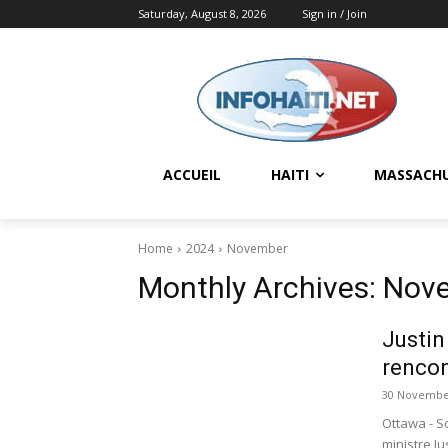
Saturday, August 8, 2026
Sign in / Join
ACCUEIL
HAITI
MASSACH
Home
2024
November
Monthly Archives: Nov
Justin
rencon
30 Novembe
Ottawa - S
ministre J