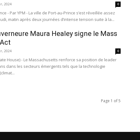
r, 2024
0
nce - Par YPM - La ville de Port-au-Prince s’est réveillée assez
udi, matin après deux journées d’intense tension suite à la...
verneure Maura Healey signe le Mass
 Act
r, 2024
0
Sate House) - Le Massachusetts renforce sa position de leader
ns dans les secteurs émergents tels que la technologie
climat...
Page 1 of 5