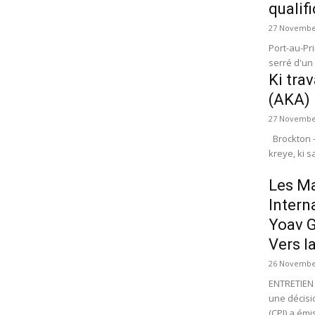
qualif
27 Novembe
Port-au-Pri
serré d'un 
Ki tra
(AKA)
27 Novembe
Brockton - Massachusetts - 10 zan apre Akademi Kreyòl Ayisyen (AKA) te
kreye, ki 
Les Ma
Intern
Yoav G
Vers l
26 Novembe
ENTRETIEN 
une décisi
(CPI) a émis