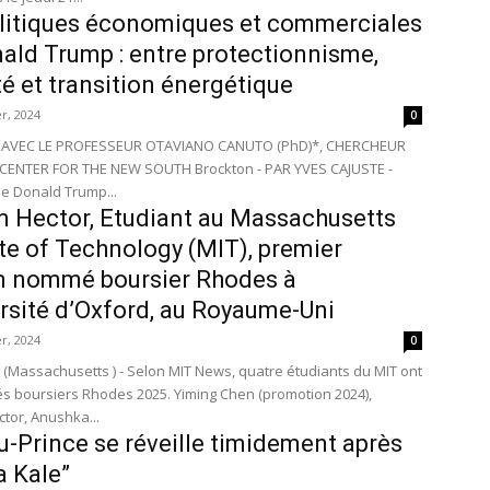
litiques économiques et commerciales
ald Trump : entre protectionnisme,
ité et transition énergétique
r, 2024
0
 AVEC LE PROFESSEUR OTAVIANO CANUTO (PhD)*, CHERCHEUR
FOR THE NEW SOUTH Brockton - PAR YVES CAJUSTE -
de Donald Trump...
 Hector, Etudiant au Massachusetts
ute of Technology (MIT), premier
n nommé boursier Rhodes à
ersité d’Oxford, au Royaume-Uni
r, 2024
0
(Massachusetts ) - Selon MIT News, quatre étudiants du MIT ont
 boursiers Rhodes 2025. Yiming Chen (promotion 2024),
tor, Anushka...
u-Prince se réveille timidement après
a Kale”