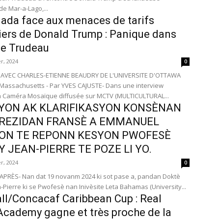
de Mar-a-Lago,...
ada face aux menaces de tarifs
ers de Donald Trump : Panique dans
pe Trudeau
r, 2024
0
 AVEC CHARLES-ETIENNE BEAUDRY DE L'UNIVERSITE D'OTTAWA
 Massachusetts - Par YVES CAJUSTE- Dans une interview
à Caméra Mosaïque diffusée sur MCTV (MULTICULTURAL...
YON AK KLARIFIKASYON KONSÈNAN
REZIDAN FRANSÈ A EMMANUEL
ON TE REPONN KESYON PWOFESÈ
 JEAN-PIERRE TE POZE LI YO.
r, 2024
0
PRÈS- Nan dat 19 novanm 2024 ki sot pase a, pandan Doktè
-Pierre ki se Pwofesè nan Inivèsite Leta Bahamas (University...
ll/Concacaf Caribbean Cup : Real
cademy gagne et très proche de la