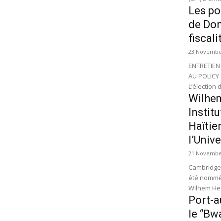
Les po
de Don
fiscal
23 Novembe
ENTRETIEN
AU POLICY CENTER 
L’élection 
Wilhem
Instit
Haïtie
l’Univ
21 Novembe
Cambridge 
été nommés
Wilhem Hec
Port-a
le “Bw