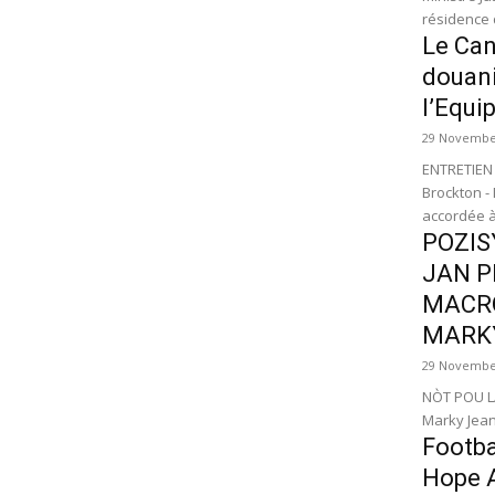
résidence 
Le Can
douani
l’Equi
29 Novembe
ENTRETIEN
Brockton -
accordée 
POZIS
JAN P
MACR
MARKY
29 Novembe
NÒT POU LA
Marky Jean
Footba
Hope A