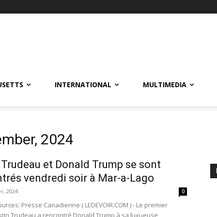
USETTS
INTERNATIONAL
MULTIMEDIA
ember, 2024
 Trudeau et Donald Trump se sont
trés vendredi soir à Mar-a-Lago
r, 2024
0
ources: Presse Canadienne ( LEDEVOIR.COM ) - Le premier
ustin Trudeau a rencontré Donald Trump à sa luxueuse