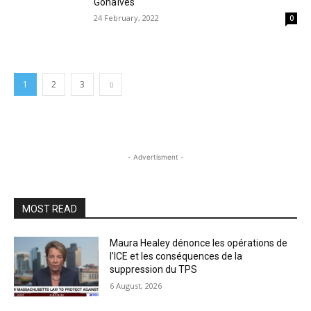
Gonaïves
24 February, 2022
0
1
2
3
- Advertisment -
MOST READ
Maura Healey dénonce les opérations de
l’ICE et les conséquences de la
suppression du TPS
6 August, 2026