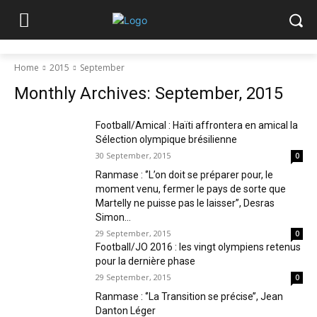
Home
2015
September
Monthly Archives: September, 2015
Football/Amical : Haïti affrontera en amical la
Sélection olympique brésilienne
30 September, 2015
0
Ranmase : ‘’L’on doit se préparer pour, le
moment venu, fermer le pays de sorte que
Martelly ne puisse pas le laisser’’, Desras
Simon...
29 September, 2015
0
Football/JO 2016 : les vingt olympiens retenus
pour la dernière phase
29 September, 2015
0
Ranmase : ‘’La Transition se précise’’, Jean
Danton Léger