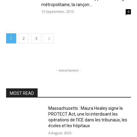
métropolitaine, la rançon...
13 September, 2015
0
1
2
3
- Advertisment -
MOST READ
Massachusetts : Maura Healey signe le
PROTECT Act, une loi interdisant les
opérations de l’ICE dans les tribunaux, les
écoles et les hôpitaux
6 August, 2026