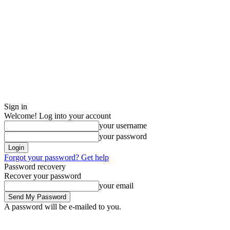
Sign in
Welcome! Log into your account
your username
your password
Forgot your password? Get help
Password recovery
Recover your password
your email
A password will be e-mailed to you.
Sunday, August 9, 2026
Sign in / Join