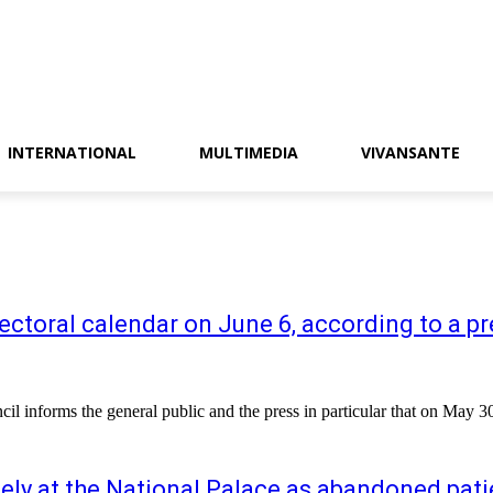
INTERNATIONAL
MULTIMEDIA
VIVANSANTE
lectoral calendar on June 6, according to a p
il informs the general public and the press in particular that on May 30
eely at the National Palace as abandoned pati