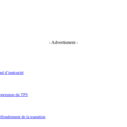
- Advertisment -
nd d’insécurité
uppression du TPS
’effondrement de la transition