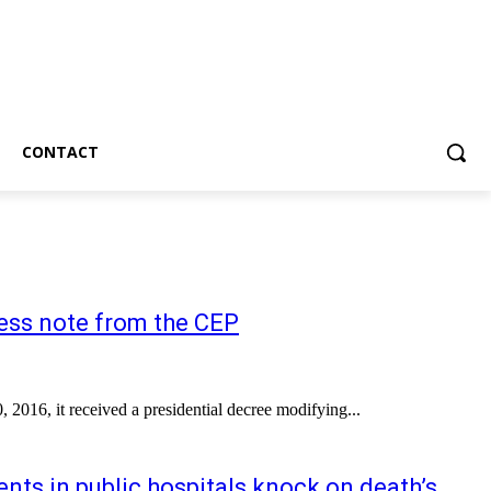
CONTACT
ress note from the CEP
, 2016, it received a presidential decree modifying...
ents in public hospitals knock on death’s