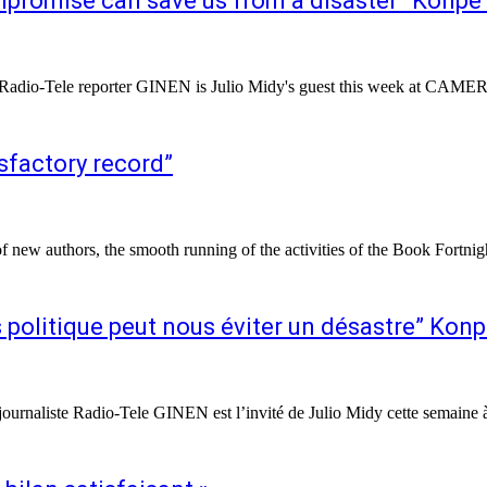
ompromise can save us from a disaster” Konpè 
, Radio-Tele reporter GINEN is Julio Midy's guest this week at C
isfactory record”
 new authors, the smooth running of the activities of the Book Fortn
politique peut nous éviter un désastre” Konp
 journaliste Radio-Tele GINEN est l’invité de Julio Midy cette se