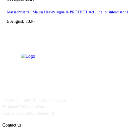
Massachusetts : Maura Healey signe le PROTECT Act, une loi interdisant les
6 August, 2026
POUR NOUS CONCTACTER
INFOHAITI.NET Tous Droits Réservés
Teléphone: 508-498-0200
Courriel: ycajuste@infohaiti.net
Contact us: