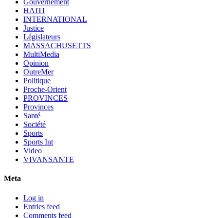
Gouvernement
HAITI
INTERNATIONAL
Justice
Législateurs
MASSACHUSETTS
MultiMedia
Opinion
OutreMer
Politique
Proche-Orient
PROVINCES
Provinces
Santé
Société
Sports
Sports Int
Video
VIVANSANTE
Meta
Log in
Entries feed
Comments feed