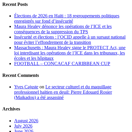
Recent Posts
Élections de 2026 en Haïti : 18 regroupements politiques
enregistrés sur fond d’insécurité
Maura Healey dénonce les opérations de l’ICE et les
conséquences de la suppression du TPS
Insécurité et élections : l’OCID appelle à un sursaut national
pour éviter l’effondrement de la transition
Massachusetts : Maura Healey signe le PROTECT Act, une
loi interdisant les opérations de l’ICE dans les tribunaux, les
écoles et les hôpitaux
FOOTBALL – CONCACAF CARIBBEAN CUP
Recent Comments
Yves Cajuste
on
Le secteur culturel et du maquillage
professionnel haïtien en deuil: Pierre Edouard Rosier
(Maikadou) a été assassiné
Archives
August 2026
July 2026
June 2026