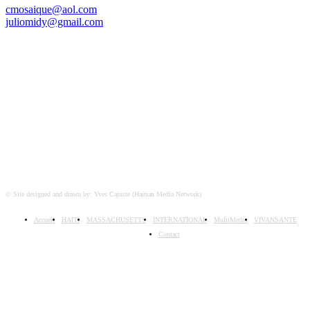
cmosaique@aol.com
juliomidy@gmail.com
SUIVEZ-NOUS SUR
© Site designed and drawn by: Yves Cajuste (Haitian Media Network)
Accueil
HAITI
MASSACHUSETTS
INTERNATIONAL
MultiMedia
VIVANSANTE
Contact