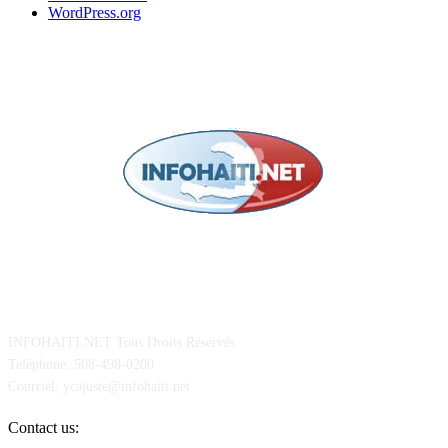
WordPress.org
POUR NOUS CONCTACTER
INFOHAITI.NET Tous Droits Réservés
Teléphone: 508-498-0200
Courriel: ycajuste@infohaiti.net
Contact us: