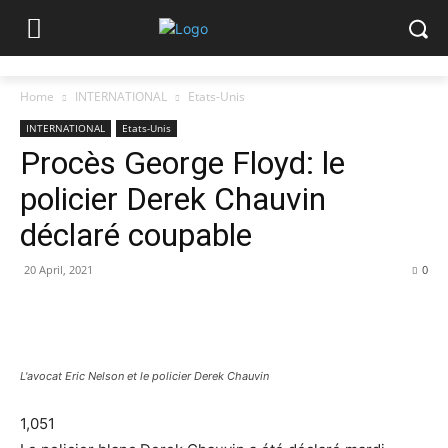
Home
INTERNATIONAL
Etats-Unis
INTERNATIONAL
Etats-Unis
Procès George Floyd: le
policier Derek Chauvin
déclaré coupable
20 April, 2021
0
L'avocat Eric Nelson et le policier Derek Chauvin
1,051