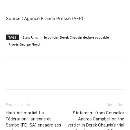
Source : Agence France Presse (AFP)
TAGS
Etats-Unis
le policier Derek Chauvin déclaré coupable
Procès George Floyd
Previous article
Next article
Haïti-Art martial: La
Statement from Councilor
Fédération Haïtienne de
Andrea Campbell on the
Sambo (FEHSA) encadre ses
verdict in Derek Chauvin’s trial