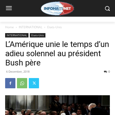
Home
INTERNATIONAL
Etats-Unis
INTERNATIONAL
Etats-Unis
L’Amérique unie le temps d’un
adieu solennel au président
Bush père
6 December, 2018
0