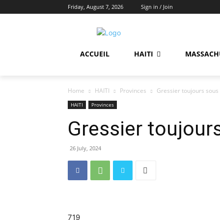
Friday, August 7, 2026
Sign in / Join
ACCUEIL
HAITI
MASSACH
Home
HAITI
Provinces
Gressier toujours sous
HAITI
Provinces
Gressier toujour
26 July, 2024
719