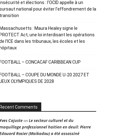
Insécurité et élections : l’OCID appelle à un
sursaut national pour éviter l’effondrement de la
transition
Massachusetts : Maura Healey signe le
PROTECT Act, une loi interdisant les opérations
de l’ICE dans les tribunaux, les écoles et les
hôpitaux
FOOTBALL – CONCACAF CARIBBEAN CUP
FOOTBALL – COUPE DU MONDE U-20 2027 ET
JEUX OLYMPIQUES DE 2028
Recent Comments
Yves Cajuste
Le secteur culturel et du
on
maquillage professionnel haïtien en deuil: Pierre
Edouard Rosier (Maikadou) a été assassiné