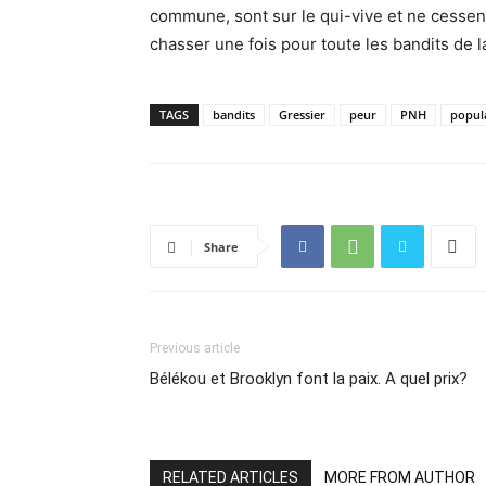
commune, sont sur le qui-vive et ne cessent
chasser une fois pour toute les bandits de la
TAGS
bandits
Gressier
peur
PNH
popul
Share
Previous article
Bélékou et Brooklyn font la paix. A quel prix?
RELATED ARTICLES
MORE FROM AUTHOR