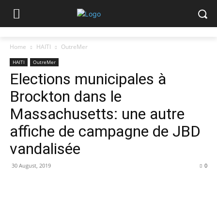
Home
HAITI
OutreMer
HAITI
OutreMer
Elections municipales à
Brockton dans le
Massachusetts: une autre
affiche de campagne de JBD
vandalisée
30 August, 2019
0