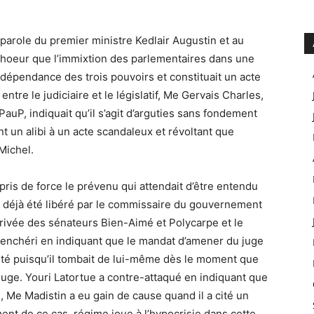
-parole du premier ministre Kedlair Augustin et au
choeur que l’immixtion des parlementaires dans une
l’indépendance des trois pouvoirs et constituait un acte
ntre le judiciaire et le législatif, Me Gervais Charles,
auP, indiquait qu’il s’agit d’arguties sans fondement
t un alibi à un acte scandaleux et révoltant que
Michel.
pris de force le prévenu qui attendait d’être entendu
 a déjà été libéré par le commissaire du gouvernement
rrivée des sénateurs Bien-Aimé et Polycarpe et le
 renchéri en indiquant que le mandat d’amener du juge
uté puisqu’il tombait de lui-même dès le moment que
juge. Youri Latortue a contre-attaqué en indiquant que
, Me Madistin a eu gain de cause quand il a cité un
ment de ce cas. régime joue à l’hypocrisie dans cette