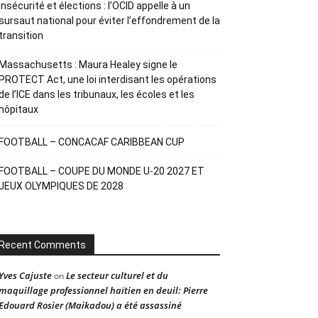
Insécurité et élections : l’OCID appelle à un
sursaut national pour éviter l’effondrement de la
transition
Massachusetts : Maura Healey signe le
PROTECT Act, une loi interdisant les opérations
de l’ICE dans les tribunaux, les écoles et les
hôpitaux
FOOTBALL – CONCACAF CARIBBEAN CUP
FOOTBALL – COUPE DU MONDE U-20 2027 ET
JEUX OLYMPIQUES DE 2028
Recent Comments
Yves Cajuste
Le secteur culturel et du
on
maquillage professionnel haïtien en deuil: Pierre
Edouard Rosier (Maikadou) a été assassiné