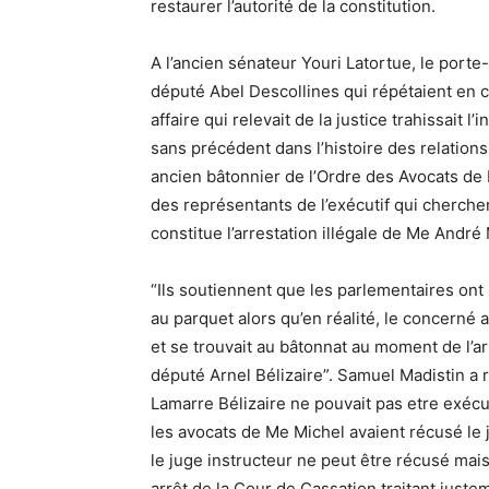
restaurer l’autorité de la constitution.
A l’ancien sénateur Youri Latortue, le porte
député Abel Descollines qui répétaient en 
affaire qui relevait de la justice trahissait 
sans précédent dans l’histoire des relations e
ancien bâtonnier de l’Ordre des Avocats de P
des représentants de l’exécutif qui cherchen
constitue l’arrestation illégale de Me André 
“Ils soutiennent que les parlementaires ont 
au parquet alors qu’en réalité, le concerné
et se trouvait au bâtonnat au moment de l’a
député Arnel Bélizaire”. Samuel Madistin a
Lamarre Bélizaire ne pouvait pas etre exéc
les avocats de Me Michel avaient récusé le 
le juge instructeur ne peut être récusé mais
arrêt de la Cour de Cassation traitant juste