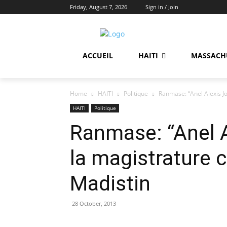
Friday, August 7, 2026
Sign in / Join
ACCUEIL
HAITI
MASSACH
Home
HAITI
Politique
Ranmase: “Anel Alexis J
HAITI
Politique
Ranmase: “Anel A
la magistrature 
Madistin
28 October, 2013