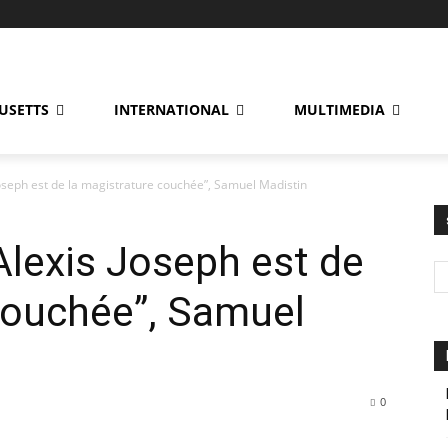
USETTS
INTERNATIONAL
MULTIMEDIA
oseph est de la magistrature couchée”, Samuel Madistin
lexis Joseph est de
couchée”, Samuel
0