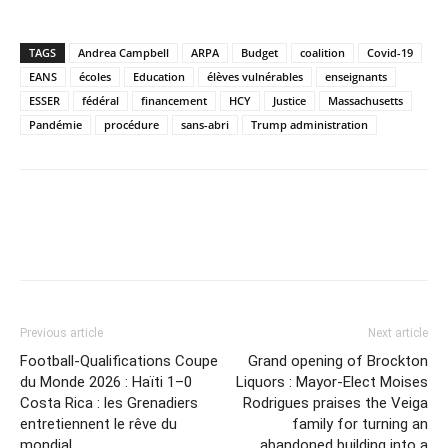
TAGS
Andrea Campbell
ARPA
Budget
coalition
Covid-19
EANS
écoles
Education
élèves vulnérables
enseignants
ESSER
fédéral
financement
HCY
Justice
Massachusetts
Pandémie
procédure
sans-abri
Trump administration
Previous article
Next article
Football-Qualifications Coupe
Grand opening of Brockton
du Monde 2026 : Haïti 1–0
Liquors : Mayor-Elect Moises
Costa Rica : les Grenadiers
Rodrigues praises the Veiga
entretiennent le rêve du
family for turning an
mondial
abandoned building into a