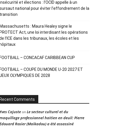
Insécurité et élections : l’OCID appelle à un
sursaut national pour éviter l’effondrement de la
transition
Massachusetts : Maura Healey signe le
PROTECT Act, une loi interdisant les opérations
de l’ICE dans les tribunaux, les écoles et les
hôpitaux
FOOTBALL – CONCACAF CARIBBEAN CUP
FOOTBALL – COUPE DU MONDE U-20 2027 ET
JEUX OLYMPIQUES DE 2028
Recent Comments
Yves Cajuste
Le secteur culturel et du
on
maquillage professionnel haïtien en deuil: Pierre
Edouard Rosier (Maikadou) a été assassiné