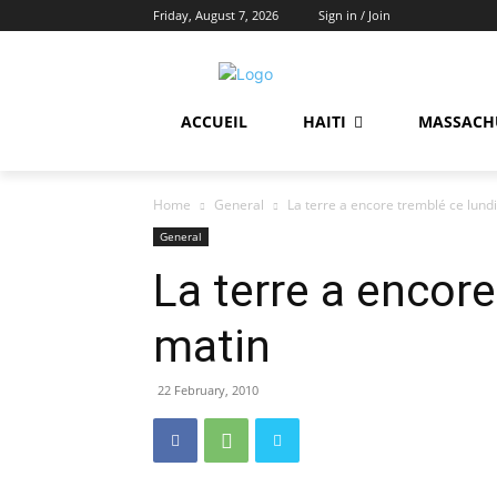
Friday, August 7, 2026
Sign in / Join
ACCUEIL
HAITI
MASSACH
Home
General
La terre a encore tremblé ce lund
General
La terre a encore
matin
22 February, 2010