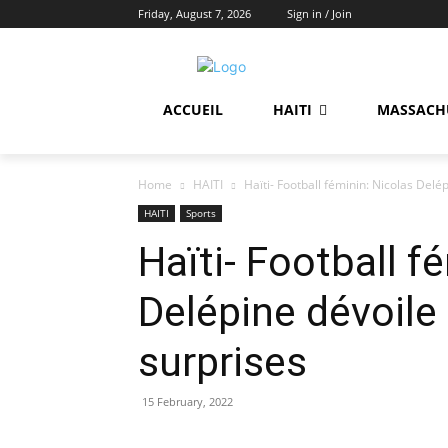
Friday, August 7, 2026
Sign in / Join
ACCUEIL
HAITI
MASSACH
Home
HAITI
Haïti- Football féminin: Nicolas Delé
HAITI
Sports
Haïti- Football f
Delépine dévoile 
surprises
15 February, 2022