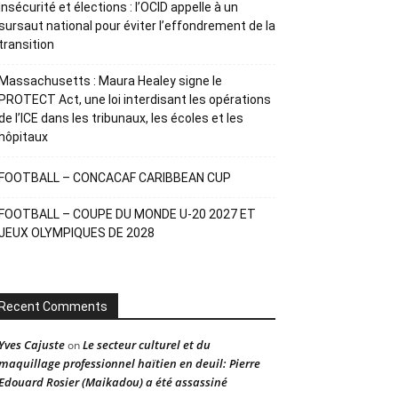
Insécurité et élections : l’OCID appelle à un
sursaut national pour éviter l’effondrement de la
transition
Massachusetts : Maura Healey signe le
PROTECT Act, une loi interdisant les opérations
de l’ICE dans les tribunaux, les écoles et les
hôpitaux
FOOTBALL – CONCACAF CARIBBEAN CUP
FOOTBALL – COUPE DU MONDE U-20 2027 ET
JEUX OLYMPIQUES DE 2028
Recent Comments
Yves Cajuste
Le secteur culturel et du
on
maquillage professionnel haïtien en deuil: Pierre
Edouard Rosier (Maikadou) a été assassiné