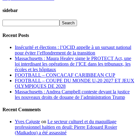
sidebar
Recent Posts
Insécurité et élections : l’OCID appelle à un sursaut national
pour éviter l’effondrement de la transition
Massachusetts : Maura Healey signe le PROTECT Act, une
loi interdisant les opérations de l’ICE dans les tribunaux, les
écoles et les hôpitaux
FOOTBALL – CONCACAF CARIBBEAN CUP
FOOTBALL – COUPE DU MONDE U-20 2027 ET JEUX
OLYMPIQUES DE 2028
Massachusetts : Andrea Campbell conteste devant la justice
les nouveaux droits de douane de l’administration Trump
Recent Comments
Yves Cajuste
on
Le secteur culturel et du maquillage
professionnel haïtien en deuil: Pierre Edouard Rosier
(Maikadou) a été assassiné