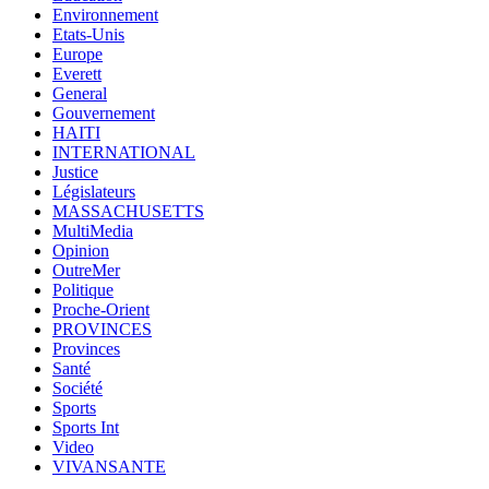
Environnement
Etats-Unis
Europe
Everett
General
Gouvernement
HAITI
INTERNATIONAL
Justice
Législateurs
MASSACHUSETTS
MultiMedia
Opinion
OutreMer
Politique
Proche-Orient
PROVINCES
Provinces
Santé
Société
Sports
Sports Int
Video
VIVANSANTE