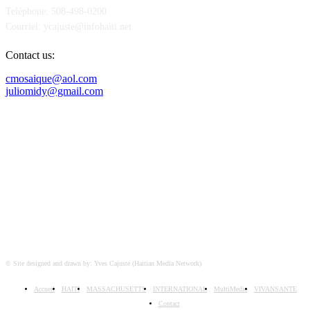
Teléphone: 508-498-0200
Courriel: ycajuste@infohaiti.net
Contact us:
cmosaique@aol.com
juliomidy@gmail.com
SUIVEZ-NOUS SUR
© Site designed and drawn by: Yves Cajuste (Haitian Media Network)
Accueil
HAITI
MASSACHUSETTS
INTERNATIONAL
MultiMedia
VIVANSANTE
Contact