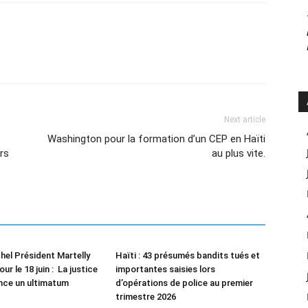
Next article
Washington pour la formation d’un CEP en Haïti
rs
au plus vite.
chel Président Martelly
Haïti : 43 présumés bandits tués et
r le 18 juin : La justice
importantes saisies lors
ance un ultimatum
d’opérations de police au premier
trimestre 2026