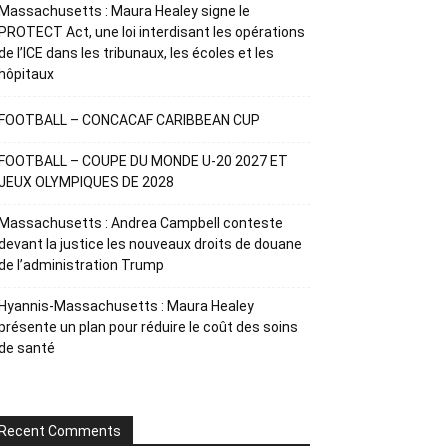
Massachusetts : Maura Healey signe le
PROTECT Act, une loi interdisant les opérations
de l’ICE dans les tribunaux, les écoles et les
hôpitaux
FOOTBALL – CONCACAF CARIBBEAN CUP
FOOTBALL – COUPE DU MONDE U-20 2027 ET
JEUX OLYMPIQUES DE 2028
Massachusetts : Andrea Campbell conteste
devant la justice les nouveaux droits de douane
de l’administration Trump
Hyannis-Massachusetts : Maura Healey
présente un plan pour réduire le coût des soins
de santé
Recent Comments