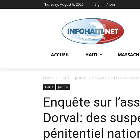
Thursday, August 6, 2026
Sign in / Join
ACCUEIL
HAITI
MASSACH
Home
HAITI
Justice
Enquête sur l’assassinat de
HAITI
Justice
Enquête sur l’as
Dorval: des susp
pénitentiel natio