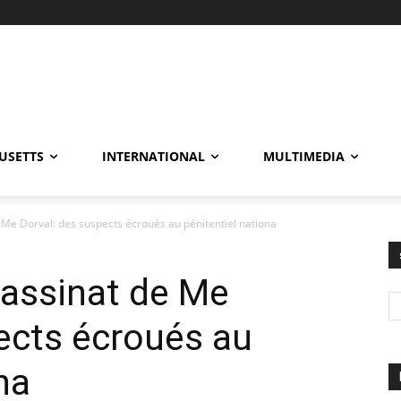
USETTS
INTERNATIONAL
MULTIMEDIA
 Me Dorval: des suspects écroués au pénitentiel nationa
sassinat de Me
ects écroués au
na