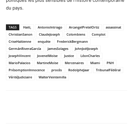
politiques les plus sensibles de l’histoire contemporaine
du pays.
TAGS
Haiti,
AntonioIntriago
ArcangelPretelOrtiz
assassinat
ChristianSanon
ClaudeJoseph
Colombiens
Complot
CriseHaïtienne
enquète
FrederickBergmann
GermánRiveraGarcía
JamesSolages
JohnJoëlJoseph
JosephVincent
JovenelMoïse
Justice
LéonCharles
MarioPalacios
MartineMoïse
Mercenaires
Miami
PNH
PrésomptionInnocence
procès
RodolpheJaar
TribunalFédéral
VéritéJudiciaire
WalterVeintemilla