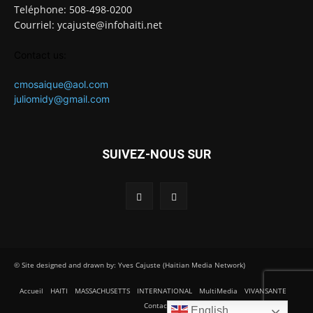
Teléphone: 508-498-0200
Courriel: ycajuste@infohaiti.net
Contact us:
cmosaique@aol.com
juliomidy@gmail.com
SUIVEZ-NOUS SUR
© Site designed and drawn by: Yves Cajuste (Haitian Media Network)
Accueil
HAITI
MASSACHUSETTS
INTERNATIONAL
MultiMedia
VIVANSANTE
Contact
English