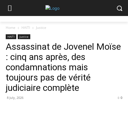
Home
HAITI
Justice
HAITI
Justice
Assassinat de Jovenel Moïse
: cinq ans après, des
condamnations mais
toujours pas de vérité
judiciaire complète
8 July, 2026
0