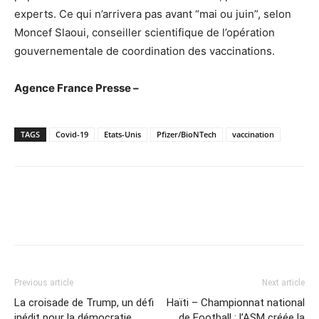
experts. Ce qui n’arrivera pas avant “mai ou juin”, selon
Moncef Slaoui, conseiller scientifique de l’opération
gouvernementale de coordination des vaccinations.
Agence France Presse –
TAGS
Covid-19
Etats-Unis
Pfizer/BioNTech
vaccination
Previous article
Next article
La croisade de Trump, un défi
Haïti – Championnat national
inédit pour la démocratie
de Football : l’ASM créée la