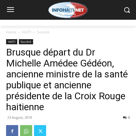
Home
HAITI
Société
HAITI
Société
Brusque départ du Dr
Michelle Amédee Gédéon,
ancienne ministre de la santé
publique et ancienne
présidente de la Croix Rouge
haitienne
23 August, 2018
0