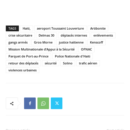
TAGS
Haiti,
aeroport Toussaint Louverture
Artibonite
crise sécuritaire
Delmas 30
déplacés internes
enlèvements
gangs armés
Gros-Morne
justice haïtienne
Kenscoff
Mission Multinationale d’Appui à la Sécurité
OFNAC
Parquet de Port-au-Prince
Police Nationale d'Haiti
retour des déplacés
sécurité
Solino
trafic aérien
violences urbaines