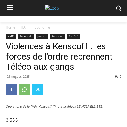
Home
HAITI
Economie
HAITI
Economie
Justice
Politique
Société
Violences à Kenscoff : les
forces de l’ordre reprennent
Téléco aux gangs
26 August, 2025
0
Operations de la PNH_Kenscoff (Photo archives LE NOUVELLISTE)
3,533