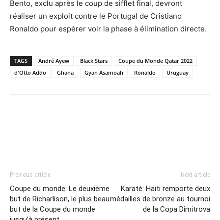
Bento, exclu après le coup de sifflet final, devront
réaliser un exploit contre le Portugal de Cristiano
Ronaldo pour espérer voir la phase à élimination directe.
TAGS
André Ayew
Black Stars
Coupe du Monde Qatar 2022
d'Otto Addo
Ghana
Gyan Asamoah
Ronaldo
Uruguay
Previous article
Next article
Coupe du monde: Le deuxième
Karaté: Haiti remporte deux
but de Richarlison, le plus beau
médailles de bronze au tournoi
but de la Coupe du monde
de la Copa Dimitrova
jusqu’à présent