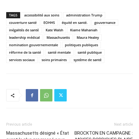
TAGS
accessibilité aux soins
administration Trump
couverture santé
EOHHS
équité en santé.
gouvernance
inégalités de santé
Kate Walsh
Kiame Mahaniah
leadership médical
Massachusetts
Maura Healey
nomination gouvernementale
politiques publiques
réforme de la santé
santé mentale
santé publique
services sociaux
soins primaires
système de santé
Previous article
Next article
Massachusetts désigné « État
BROCKTON EN CAMPAGNE :