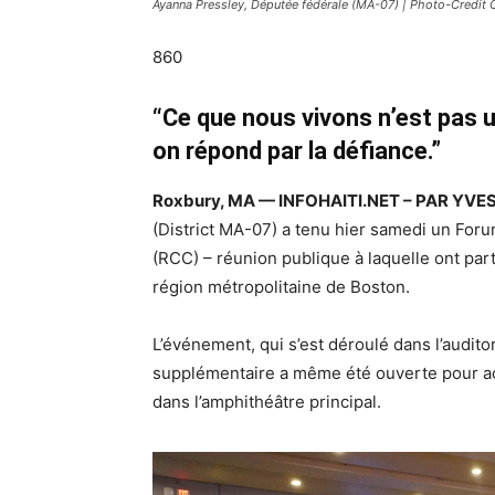
Ayanna Pressley, Députée fédérale (MA-07) | Photo-Credit
860
“Ce que nous vivons n’est pas 
on répond par la défiance.”
Roxbury, MA — INFOHAITI.NET – PAR YV
(District MA-07) a tenu hier samedi un F
(RCC) – réunion publique à laquelle ont part
région métropolitaine de Boston.
L’événement, qui s’est déroulé dans l’audito
supplémentaire a même été ouverte pour accu
dans l’amphithéâtre principal.