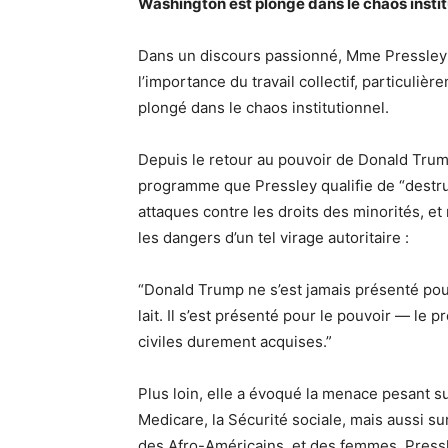
Washington est plongé dans le chaos instit
Dans un discours passionné, Mme Pressley a 
l’importance du travail collectif, particuli
plongé dans le chaos institutionnel.
Depuis le retour au pouvoir de Donald Trump
programme que Pressley qualifie de “destruc
attaques contre les droits des minorités, et 
les dangers d’un tel virage autoritaire :
“Donald Trump ne s’est jamais présenté pour
lait. Il s’est présenté pour le pouvoir — le p
civiles durement acquises.”
Plus loin, elle a évoqué la menace pesant
Medicare, la Sécurité sociale, mais aussi 
des Afro-Américains, et des femmes. Pressl