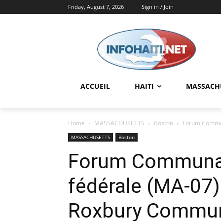
Friday, August 7, 2026
Sign in / Join
ACCUEIL
HAITI
MASSACH
Home
MASSACHUSETTS
Boston
Forum Commun
MASSACHUSETTS
Boston
Forum Communaut
fédérale (MA-07)
Roxbury Communi