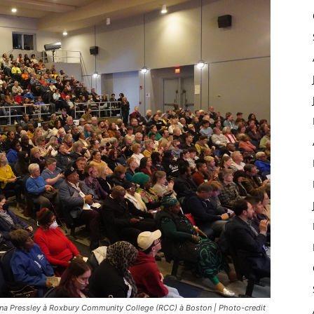
na Pressley à Roxbury Community College (RCC) à Boston | Photo-credit