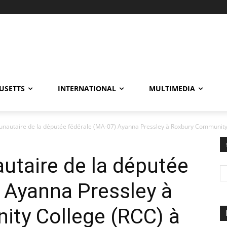
USETTS
INTERNATIONAL
MULTIMEDIA
autaire de la députée fédérale (MA-07) Ayanna Pressley à Roxbury Community.
aire de la députée
 Ayanna Pressley à
ty College (RCC) à