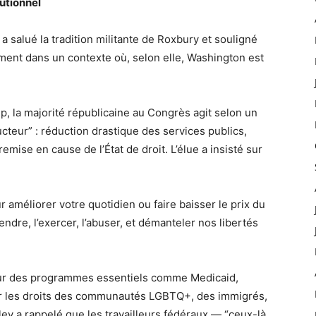
utionnel
salué la tradition militante de Roxbury et souligné
èrement dans un contexte où, selon elle, Washington est
, la majorité républicaine au Congrès agit selon un
teur” : réduction drastique des services publics,
remise en cause de l’État de droit. L’élue a insisté sur
 améliorer votre quotidien ou faire baisser le prix du
rendre, l’exercer, l’abuser, et démanteler nos libertés
 sur des programmes essentiels comme Medicaid,
sur les droits des communautés LGBTQ+, des immigrés,
ey a rappelé que les travailleurs fédéraux — “ceux-là