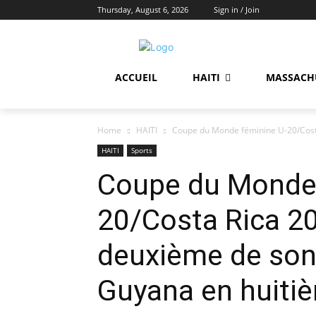
Thursday, August 6, 2026
Sign in / Join
ACCUEIL
HAITI
MASSACH
Home
HAITI
Coupe du Monde féminine U-20/Costa 
HAITI
Sports
Coupe du Monde 
20/Costa Rica 20
deuxième de son 
Guyana en huitiè