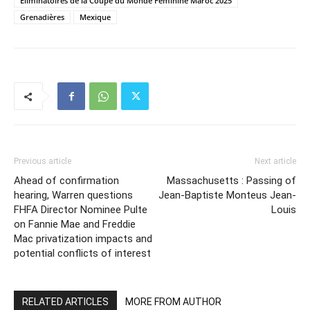
Éliminatoires de la Coupe du Monde Féminine Maroc 2025
Grenadières
Mexique
Previous article
Next article
Ahead of confirmation
Massachusetts : Passing of
hearing, Warren questions
Jean-Baptiste Monteus Jean-
FHFA Director Nominee Pulte
Louis
on Fannie Mae and Freddie
Mac privatization impacts and
potential conflicts of interest
RELATED ARTICLES
MORE FROM AUTHOR