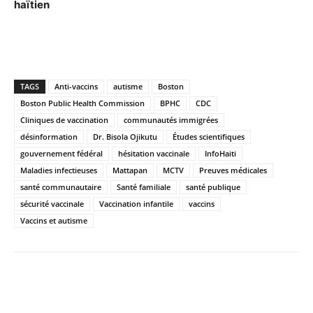
haïtien
TAGS
Anti-vaccins
autisme
Boston
Boston Public Health Commission
BPHC
CDC
Cliniques de vaccination
communautés immigrées
désinformation
Dr. Bisola Ojikutu
Études scientifiques
gouvernement fédéral
hésitation vaccinale
InfoHaiti
Maladies infectieuses
Mattapan
MCTV
Preuves médicales
santé communautaire
Santé familiale
santé publique
sécurité vaccinale
Vaccination infantile
vaccins
Vaccins et autisme