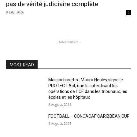
pas de vérité judiciaire complète
8 July, 2026
0
- Advertisment -
MOST READ
Massachusetts : Maura Healey signe le
PROTECT Act, une loi interdisant les
opérations de l’ICE dans les tribunaux, les
écoles et les hôpitaux
6 August, 2026
FOOTBALL – CONCACAF CARIBBEAN CUP
5 August, 2026