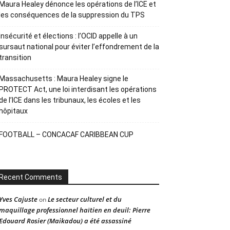
Maura Healey dénonce les opérations de l’ICE et
les conséquences de la suppression du TPS
Insécurité et élections : l’OCID appelle à un
sursaut national pour éviter l’effondrement de la
transition
Massachusetts : Maura Healey signe le
PROTECT Act, une loi interdisant les opérations
de l’ICE dans les tribunaux, les écoles et les
hôpitaux
FOOTBALL – CONCACAF CARIBBEAN CUP
Recent Comments
Yves Cajuste
Le secteur culturel et du
on
maquillage professionnel haïtien en deuil: Pierre
Edouard Rosier (Maikadou) a été assassiné