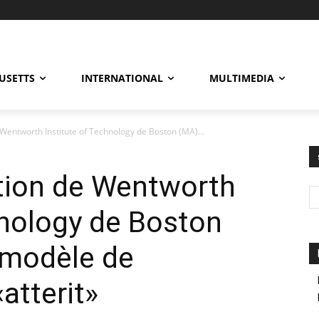
USETTS
INTERNATIONAL
MULTIMEDIA
 Wentworth Institute of Technology de Boston (MA)...
ation de Wentworth
hnology de Boston
n modèle de
atterit»