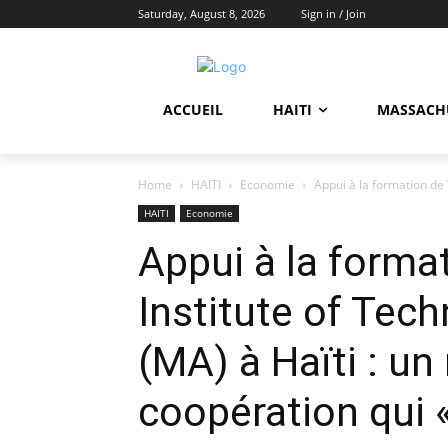
Saturday, August 8, 2026
Sign in / Join
ACCUEIL
HAITI
MASSACH
Home
HAITI
Economie
Appui à la formation de
HAITI
Economie
Appui à la form
Institute of Tec
(MA) à Haïti : u
coopération qui «