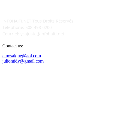
POUR NOUS CONCTACTER
INFOHAITI.NET Tous Droits Réservés
Teléphone: 508-498-0200
Courriel: ycajuste@infohaiti.net
Contact us:
cmosaique@aol.com
juliomidy@gmail.com
SUIVEZ-NOUS SUR