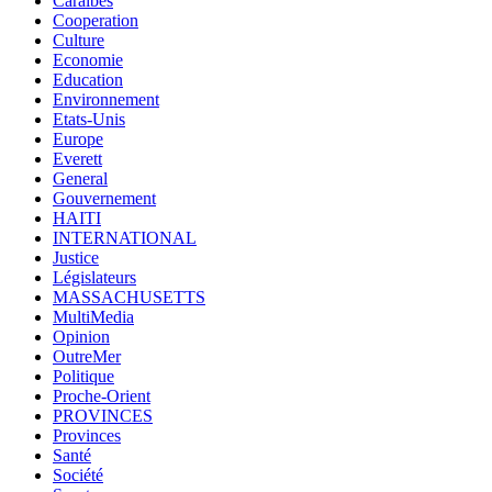
Caraïbes
Cooperation
Culture
Economie
Education
Environnement
Etats-Unis
Europe
Everett
General
Gouvernement
HAITI
INTERNATIONAL
Justice
Législateurs
MASSACHUSETTS
MultiMedia
Opinion
OutreMer
Politique
Proche-Orient
PROVINCES
Provinces
Santé
Société