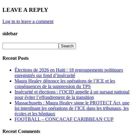
LEAVE A REPLY
Log in to leave a comment
sidebar
Recent Posts
Élections de 2026 en Haïti : 18 regroupements politiques
enregistrés sur fond d’insécurité
Maura Healey dénonce les opérations de l’ICE et les
conséquences de la suppression du TPS
Insécurité et élections : l’OCID appelle à un sursaut national
pour éviter l’effondrement de la transition
Massachusetts : Maura Healey signe le PROTECT Act, une
loi interdisant les opérations de l’ICE dans les tribunaux, les
écoles et les hôpitaux
FOOTBALL – CONCACAF CARIBBEAN CUP
Recent Comments