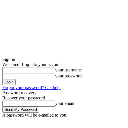
Sign in
Welcome! Log into your account
your username
your password
Forgot your password? Get help
Password recovery
Recover your password
your email
A password will be e-mailed to you.
Friday, August 7, 2026
Sign in / Join