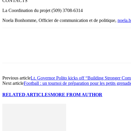
CONTACTS
La Coordination du projet (509) 3708-6314
Noela Bonhomme, Officier de communication et de politique,
noela.
Share
Previous article
Lt. Governor Polito kicks off “Building Stronger Com
Next article
Football : un tournoi de préparation pour les petits grenad
RELATED ARTICLES
MORE FROM AUTHOR