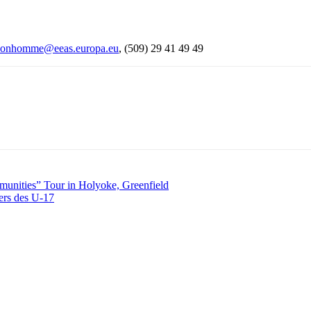
bonhomme@eeas.europa.eu
, (509) 29 41 49 49
munities” Tour in Holyoke, Greenfield
iers des U-17