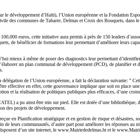
le développement d’Haïti), l’Union européenne et la Fondation Espoir o
 civile des communes de Tabarre, Delmas et Croix des Bouquets, dans le ca
00,000 euros, cette initiative aura permis à près de 150 leaders d’associ
s, de bénéficier de formations leur permettant d’améliorer leurs capacit
ui mieux à même de poser des diagnostics leur permettant d’identifier les
, d’élaborer un plan communal de développement (PCD), de planifier et 
s.
délégation de l’Union européenne, a fait la déclaration suivante: ” Cette
e effective en effet, cette gouvernance implique que soit en place une so
ption et la réalisation de politiques publiques plus efficaces, d’une cro
L) a pu ainsi être mis sur pied. Elle est dotée d’une bibliothèque, d’
ion des projets de développement.
 reçue en Planification stratégique et en gestion de risque et désastres,
sein de leurs communautés, d’autre part pour améliorer les réponses au n
disposent d’un site internet, le www.Mairiededelmas.ht et le www.Mair