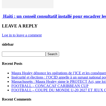
Haïti : un conseil consultatif installé pour encadrer l
LEAVE A REPLY
Log in to leave a comment
sidebar
Recent Posts
Maura Healey dénonce les opérations de l’ICE et les conséque
Insécurité et élections : l’OCID appelle à un sursaut national po
Massachusetts : Maura Healey signe le PROTECT Act, une loi int
FOOTBALL – CONCACAF CARIBBEAN CUP
FOOTBALL – COUPE DU MONDE U-20 2027 ET JEUX 
Recent Comments