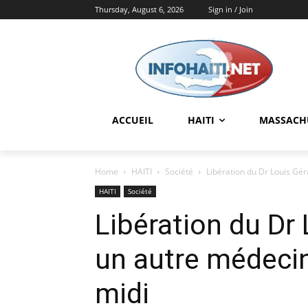
Thursday, August 6, 2026
Sign in / Join
ACCUEIL
HAITI
MASSACH
Home
HAITI
Société
Libération du Dr Louis Gér
HAITI
Société
Libération du Dr 
un autre médecin
midi