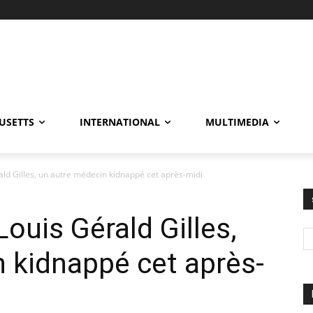
USETTS
INTERNATIONAL
MULTIMEDIA
ald Gilles, un autre médecin kidnappé cet après-midi
Louis Gérald Gilles,
 kidnappé cet après-