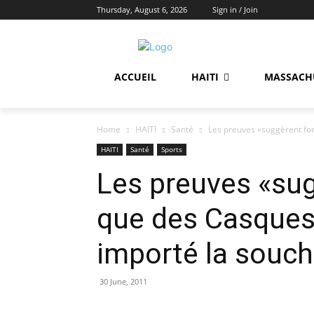
Thursday, August 6, 2026
Sign in / Join
ACCUEIL
HAITI
MASSACH
Home
HAITI
Santé
Les preuves «suggèrent for
HAITI
Santé
Sports
Les preuves «su
que des Casques
importé la souch
30 June, 2011