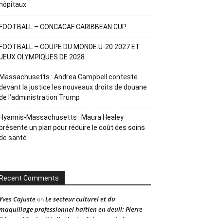
hôpitaux
FOOTBALL – CONCACAF CARIBBEAN CUP
FOOTBALL – COUPE DU MONDE U-20 2027 ET
JEUX OLYMPIQUES DE 2028
Massachusetts : Andrea Campbell conteste
devant la justice les nouveaux droits de douane
de l’administration Trump
Hyannis-Massachusetts : Maura Healey
présente un plan pour réduire le coût des soins
de santé
Recent Comments
Yves Cajuste
Le secteur culturel et du
on
maquillage professionnel haïtien en deuil: Pierre