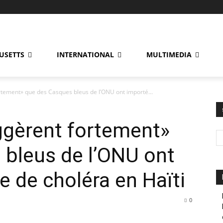
USETTS
INTERNATIONAL
MULTIMEDIA
tement» que des Casques bleus de l’ONU ont importé...
ggèrent fortement»
 bleus de l’ONU ont
e de choléra en Haïti
0