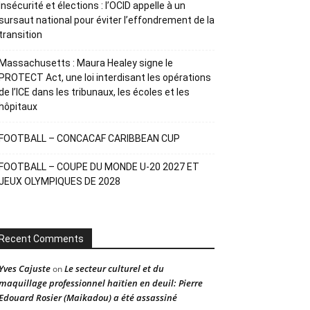
Insécurité et élections : l’OCID appelle à un
sursaut national pour éviter l’effondrement de la
transition
Massachusetts : Maura Healey signe le
PROTECT Act, une loi interdisant les opérations
de l’ICE dans les tribunaux, les écoles et les
hôpitaux
FOOTBALL – CONCACAF CARIBBEAN CUP
FOOTBALL – COUPE DU MONDE U-20 2027 ET
JEUX OLYMPIQUES DE 2028
Recent Comments
Yves Cajuste
Le secteur culturel et du
on
maquillage professionnel haïtien en deuil: Pierre
Edouard Rosier (Maikadou) a été assassiné