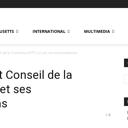
USETTS
INTERNATIONAL
MULTIMEDIA
l de la Transition (HTC) et ses recommandations
 Conseil de la
 et ses
ns
0