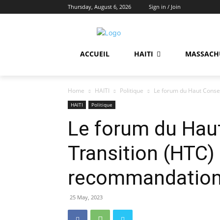
Thursday, August 6, 2026
Sign in / Join
ACCUEIL
HAITI
MASSACH
Home
HAITI
Politique
Le forum du Haut Consei
HAITI
Politique
Le forum du Haut
Transition (HTC)
recommandatio
25 May, 2023