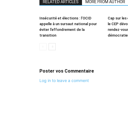
RELATED ARTICLES
MORE FROM AUTHOR
Insécurité et élections : l’OCID
Cap sur les 
appelle à un sursaut national pour
le CEP dévoi
éviter l’effondrement de la
rendez-vous
transition
démocratie 
Poster vos Commentaire
Log in to leave a comment