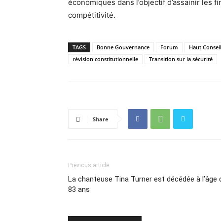
économiques dans l’objectif d’assainir les fi
compétitivité.
TAGS
Bonne Gouvernance
Forum
Haut Conseil
révision constitutionnelle
Transition sur la sécurité
Share
Previous article
La chanteuse Tina Turner est décédée à l’âge 
83 ans