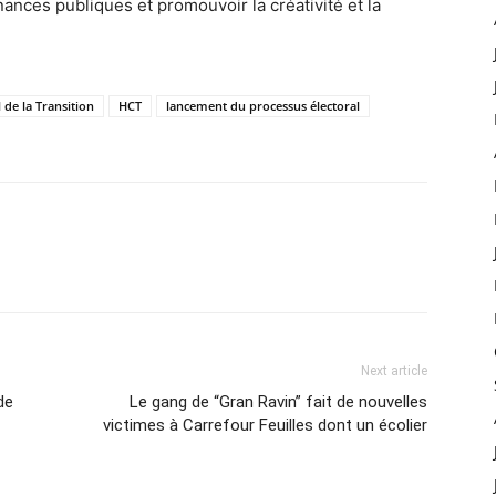
nances publiques et promouvoir la créativité et la
 de la Transition
HCT
lancement du processus électoral
Next article
de
Le gang de “Gran Ravin” fait de nouvelles
victimes à Carrefour Feuilles dont un écolier