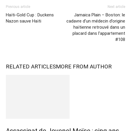
Previous article
Next article
Haïti-Gold Cup : Duckens
Jamaica Plain – Boston: le
Nazon sauve Haïti
cadavre d’un médecin d’origine
haïtienne retrouvé dans un
placard dans l’appartement
#108
RELATED ARTICLES
MORE FROM AUTHOR
Assassinat de Jovenel Moïse : cinq ans