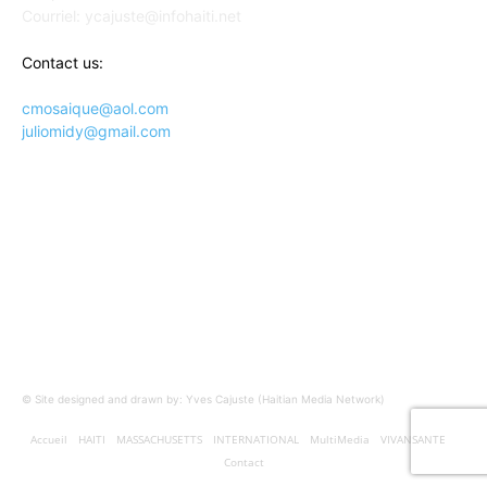
Courriel: ycajuste@infohaiti.net
Contact us:
cmosaique@aol.com
juliomidy@gmail.com
SUIVEZ-NOUS SUR
© Site designed and drawn by: Yves Cajuste (Haitian Media Network)
Accueil
HAITI
MASSACHUSETTS
INTERNATIONAL
MultiMedia
VIVANSANTE
Contact