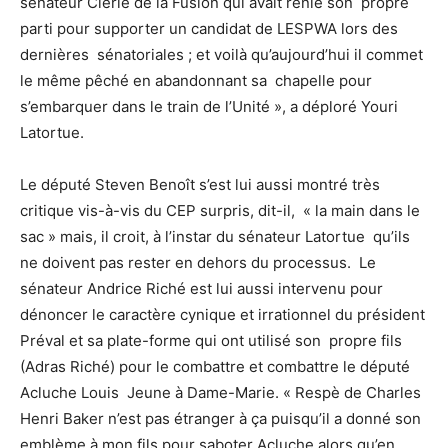
sénateur Clerié de la Fusion qui avait renié son propre
parti pour supporter un candidat de LESPWA lors des
dernières sénatoriales ; et voilà qu’aujourd’hui il commet
le même pêché en abandonnant sa chapelle pour
s’embarquer dans le train de l’Unité », a déploré Youri
Latortue.
Le député Steven Benoît s’est lui aussi montré très
critique vis-à-vis du CEP surpris, dit-il, « la main dans le
sac » mais, il croit, à l’instar du sénateur Latortue qu’ils
ne doivent pas rester en dehors du processus. Le
sénateur Andrice Riché est lui aussi intervenu pour
dénoncer le caractère cynique et irrationnel du président
Préval et sa plate-forme qui ont utilisé son propre fils
(Adras Riché) pour le combattre et combattre le député
Acluche Louis Jeune à Dame-Marie. « Respè de Charles
Henri Baker n’est pas étranger à ça puisqu’il a donné son
emblème à mon fils pour saboter Acluche alors qu’en