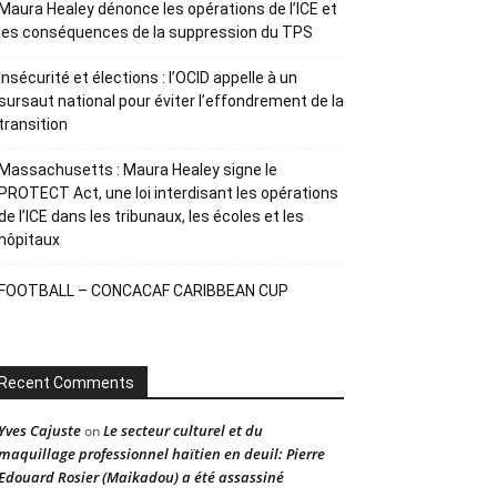
Maura Healey dénonce les opérations de l’ICE et
les conséquences de la suppression du TPS
Insécurité et élections : l’OCID appelle à un
sursaut national pour éviter l’effondrement de la
transition
Massachusetts : Maura Healey signe le
PROTECT Act, une loi interdisant les opérations
de l’ICE dans les tribunaux, les écoles et les
hôpitaux
FOOTBALL – CONCACAF CARIBBEAN CUP
Recent Comments
Yves Cajuste
Le secteur culturel et du
on
maquillage professionnel haïtien en deuil: Pierre
Edouard Rosier (Maikadou) a été assassiné