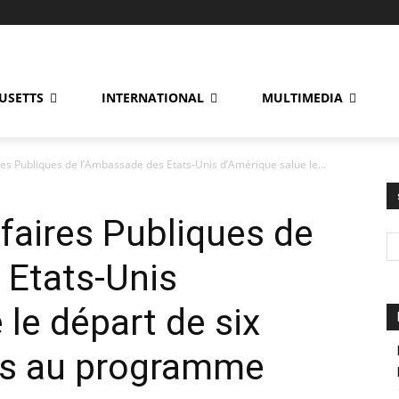
USETTS
INTERNATIONAL
MULTIMEDIA
es Publiques de l’Ambassade des Etats-Unis d’Amérique salue le...
faires Publiques de
 Etats-Unis
 le départ de six
ens au programme