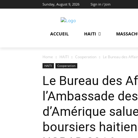
Sunday, August 9, 2026
Sign in / Join
ACCUEIL
HAITI
MASSACH
Home
HAITI
Cooperation
Le Bureau des Affair
HAITI
Cooperation
Le Bureau des Af
l’Ambassade des
d’Amérique salue
boursiers haiti