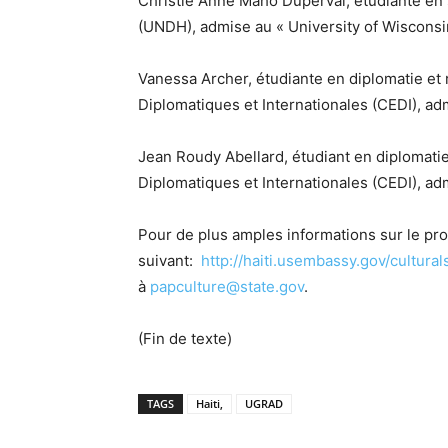
Christie Anne Maho Duperval, étudiante en s
(UNDH), admise au « University of Wisconsi
Vanessa Archer, étudiante en diplomatie et 
Diplomatiques et Internationales (CEDI), adm
Jean Roudy Abellard, étudiant en diplomatie
Diplomatiques et Internationales (CEDI), adm
Pour de plus amples informations sur le pro
suivant:
http://haiti.usembassy.gov/cultural
à
papculture@state.gov
.
(Fin de texte)
TAGS
Haiti,
UGRAD