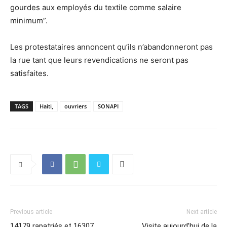
gourdes aux employés du textile comme salaire
minimum”.
Les protestataires annoncent qu’ils n’abandonneront pas
la rue tant que leurs revendications ne seront pas
satisfaites.
TAGS
Haiti,
ouvriers
SONAPI
Previous article
Next article
14179 rapatriés et 16307
Visite aujourd’hui de la