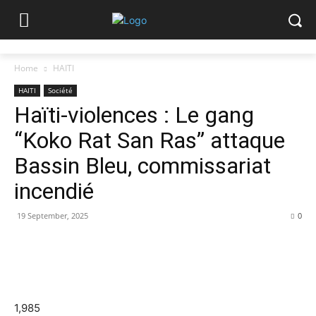
Home
HAITI
HAITI
Société
Haïti-violences : Le gang
“Koko Rat San Ras” attaque
Bassin Bleu, commissariat
incendié
19 September, 2025
0
1,985