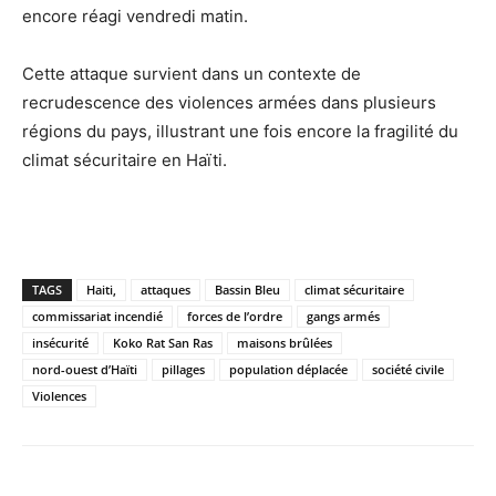
encore réagi vendredi matin.
Cette attaque survient dans un contexte de
recrudescence des violences armées dans plusieurs
régions du pays, illustrant une fois encore la fragilité du
climat sécuritaire en Haïti.
TAGS
Haiti,
attaques
Bassin Bleu
climat sécuritaire
commissariat incendié
forces de l’ordre
gangs armés
insécurité
Koko Rat San Ras
maisons brûlées
nord-ouest d’Haïti
pillages
population déplacée
société civile
Violences