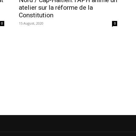
at
Nord / Cap-Haïtien: l’APH anime un
atelier sur la réforme de la
Constitution
15 August, 2020
0
0