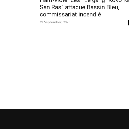
Haïti-violences : Le gang “Koko R
San Ras” attaque Bassin Bleu,
commissariat incendié
19 September, 2025