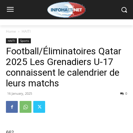
Home
HAITI
HAITI
Sports
Football/Éliminatoires Qatar
2025 Les Grenadiers U-17
connaissent le calendrier de
leurs matchs
16 January, 2025
0
662