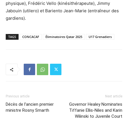
physique), Frédéric Vello (kinésithérapeute), Jimmy
Jabouin (utilero) et Bariento Jean-Marie (entraîneur des
gardiens).
TAGS
CONCACAF
Éliminatoires Qatar 2025
U17 Grenadiers
Previous article
Next article
Décès de l’ancien premier
Governor Healey Nominates
ministre Rosny Smarth
Tiffanie Ellis-Niles and Karin
Wilinski to Juvenile Court