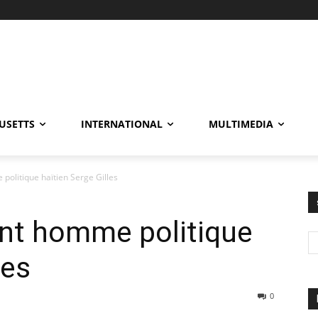
USETTS
INTERNATIONAL
MULTIMEDIA
politique haïtien Serge Gilles
ent homme politique
les
0