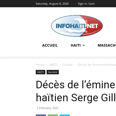
Saturday, August 8, 2026
Sign in / Join
ACCUEIL
HAITI
MASSACH
Home
HAITI
Société
Décès de l’éminent homme 
HAITI
Société
Décès de l’émin
haïtien Serge Gil
2 February, 2021