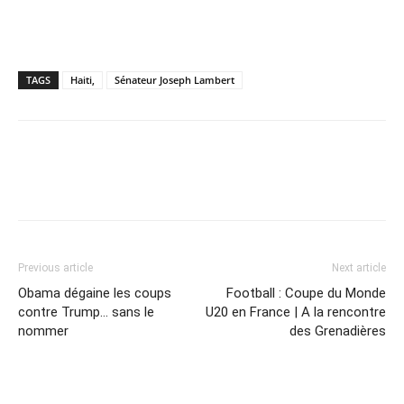
TAGS
Haiti,
Sénateur Joseph Lambert
Previous article
Next article
Obama dégaine les coups
Football : Coupe du Monde
contre Trump… sans le
U20 en France | A la rencontre
nommer
des Grenadières