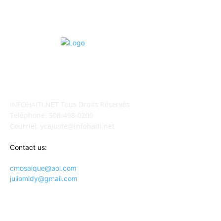
POUR NOUS CONCTACTER
INFOHAITI.NET Tous Droits Réservés
Teléphone: 508-498-0200
Courriel: ycajuste@infohaiti.net
Contact us:
cmosaique@aol.com
juliomidy@gmail.com
SUIVEZ-NOUS SUR