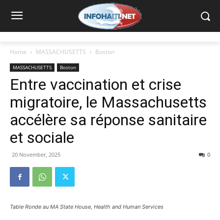
Home
MASSACHUSETTS
Boston
MASSACHUSETTS
Boston
Entre vaccination et crise
migratoire, le Massachusetts
accélère sa réponse sanitaire
et sociale
20 November, 2025
0
Table Ronde au MA State House, Health and Human Services