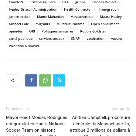
Covid-19
Cristina Aguilera
DTA
grippe
Habeas Project
Healey-Driscoll Administration
Health Connector
Immigration
justice sociale
Kiame Mahaniah
Massachusetts
Maura Healey
Michael Cole
migrants
Multiculturalisme
Open enrollment
opioïdes
ORI
Politiques sanitaires
Robbie Goldstein
santé publique
services sociaux
SNAP
vaccination
vaccins
Valentina A Bowser
Previous article
Next article
Mayor-elect Moises Rodrigues
Andrea Campbell, procureure
congratulates Haiti’s National
générale du Massachusetts,
Soccer Team on historic
attribue 2 millions de dollars à