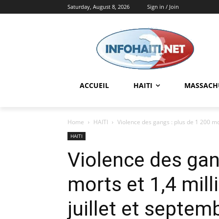
Saturday, August 8, 2026
Sign in / Join
ACCUEIL
HAITI
MASSACH
Home
HAITI
Violence des gangs : plus de 1 200 mort
HAITI
Violence des gan
morts et 1,4 mill
juillet et septem