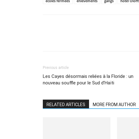
écoles fermées
enlèvements
gangs
hôtel Oloff
Share
Previous article
Les Cayes désormais reliées à la Floride : un
nouveau souffle pour le Sud d’Haïti
RELATED ARTICLES
MORE FROM AUTHOR