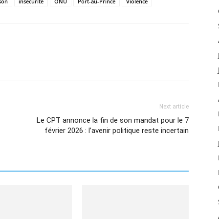
son
insécurité
ONU
Port-au-Prince
Violence
Next article
Le CPT annonce la fin de son mandat pour le 7
février 2026 : l’avenir politique reste incertain