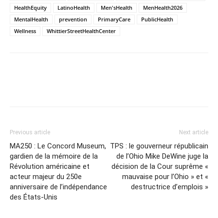
HealthEquity
LatinoHealth
Men'sHealth
MenHealth2026
MentalHealth
prevention
PrimaryCare
PublicHealth
Wellness
WhittierStreetHealthCenter
Previous article
Next article
MA250 : Le Concord Museum,
TPS : le gouverneur républicain
gardien de la mémoire de la
de l’Ohio Mike DeWine juge la
Révolution américaine et
décision de la Cour suprême «
acteur majeur du 250e
mauvaise pour l’Ohio » et «
anniversaire de l’indépendance
destructrice d’emplois »
des États-Unis