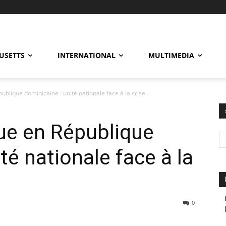
USETTS
INTERNATIONAL
MULTIMEDIA
blique dominicaine : unité nationale face à la crise...
ue en République
té nationale face à la
0