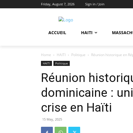
Friday, August 7, 2026
Sign in / Join
ACCUEIL
HAITI
MASSACH
Home
HAITI
Politique
Réunion historique en Répu
HAITI
Politique
Réunion historiq
dominicaine : uni
crise en Haïti
15 May, 2025