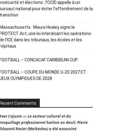
Insécurité et élections : l’OCID appelle à un
sursaut national pour éviter l’effondrement de la
transition
Massachusetts : Maura Healey signe le
PROTECT Act, une loi interdisant les opérations
de l’ICE dans les tribunaux, les écoles et les
hôpitaux
FOOTBALL – CONCACAF CARIBBEAN CUP
FOOTBALL – COUPE DU MONDE U-20 2027 ET
JEUX OLYMPIQUES DE 2028
Recent Comments
Yves Cajuste
Le secteur culturel et du
on
maquillage professionnel haïtien en deuil: Pierre
Edouard Rosier (Maikadou) a été assassiné